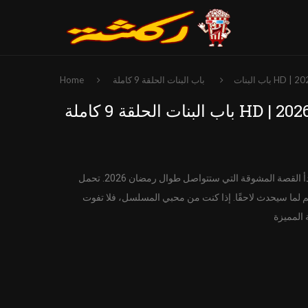
باب البنات
Home
باب البنات الحلقة 9 كاملة HD | مسلسل رمضان 2026 – Beb lebnet Episode
تبدأ أحداث مسلسل باب البنات مع الحلقة 9، حيث تُقدّم الشخصيات وتبدأ القصة المشوقة التي ستتواصل طوال رمضان 2026. تحمل
 دائم لما سيحدث لاحقًا. إذا كنت من محبي المسلسل، فلا تفوت