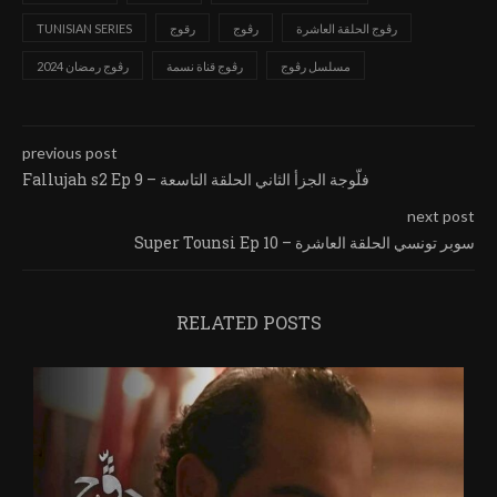
رڨوج الحلقة العاشرة
رڨوج
رقوج
TUNISIAN SERIES
مسلسل رڨوج
رڨوج قناة نسمة
رڨوج رمضان 2024
previous post
Fallujah s2 Ep 9 – فلّوجة الجزأ الثاني الحلقة التاسعة
next post
Super Tounsi Ep 10 – سوبر تونسي الحلقة العاشرة
RELATED POSTS