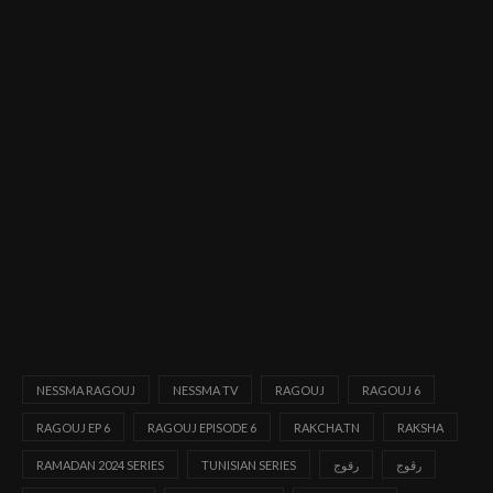
NESSMA RAGOUJ
NESSMA TV
RAGOUJ
RAGOUJ 6
RAGOUJ EP 6
RAGOUJ EPISODE 6
RAKCHA.TN
RAKSHA
رڨوج
رقوج
TUNISIAN SERIES
RAMADAN 2024 SERIES