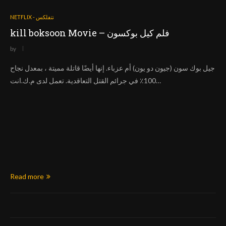
NETFLIX - نتفلكس
kill boksoon Movie – فلم كيل بوكسون
by
جيل بوك سون (جيون دو يون) أم عزباء. إنها أيضًا قاتلة مميتة ، بمعدل نجاح
100٪ في جرائم القتل التعاقدية. تعمل لدى م.ك.انت…
Read more