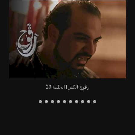
رڨوج الكنز | الحلقة 20