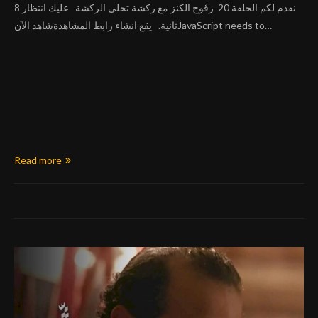
نقدم لكم الحلقة 20 رڨوج الكنز مع ركشة تحلى الركشة عليك انتظار 8
ثانية. يقع انشاء رابط المشاهدةشاهد الآنJavaScript needs to…
Read more