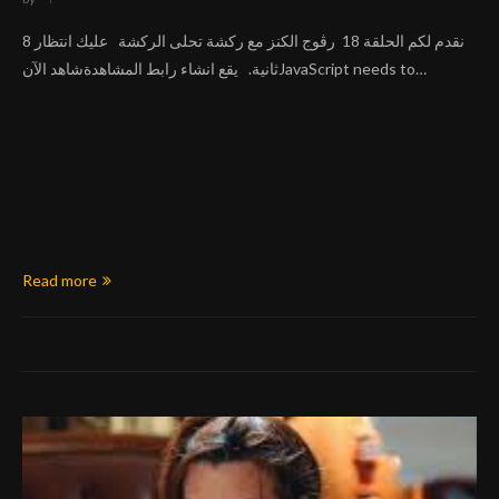
نقدم لكم الحلقة 18 رڨوج الكنز مع ركشة تحلى الركشة عليك انتظار 8
ثانية. يقع انشاء رابط المشاهدةشاهد الآنJavaScript needs to…
Read more