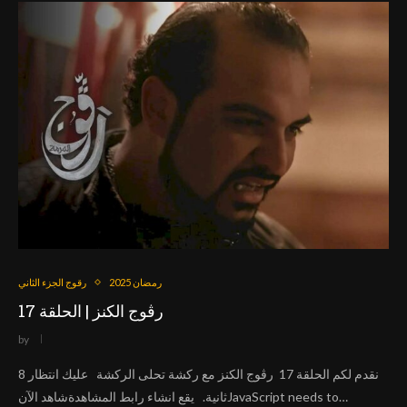
رمضان 2025
رقوج الجزء الثاني
رڨوج الكنز | الحلقة 17
by
نقدم لكم الحلقة 17 رڨوج الكنز مع ركشة تحلى الركشة عليك انتظار 8
ثانية. يقع انشاء رابط المشاهدةشاهد الآنJavaScript needs to…