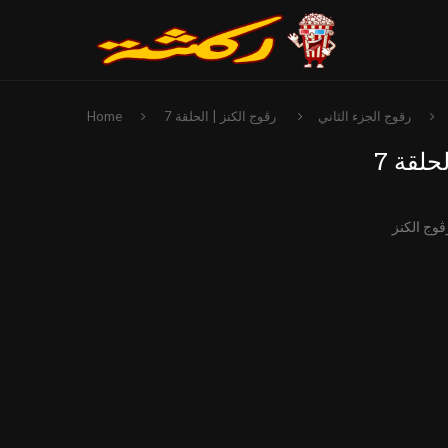
رقوج الجزء الثاني
رڨوج الكنز | الحلقة 7
Home
حلقة 7