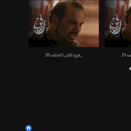
 19
رڨوج الكنز | الحلقة 20
رڨوج