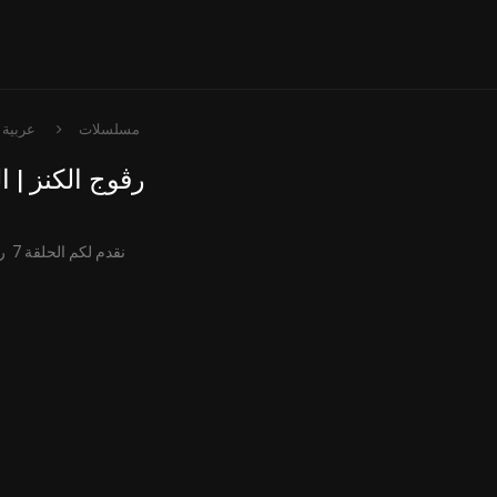
مسلسلات
عربية
رڨوج الكنز | ال
نقدم لكم الحلقة 7 رڨوج الكنز