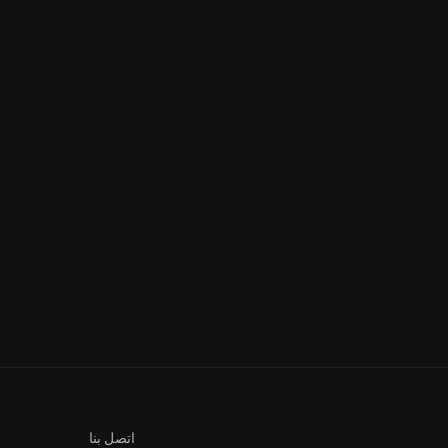
رڨوج الكنز | الحلقة 16
رڨوج الكنز | الحلقة 17
اتصل بنا