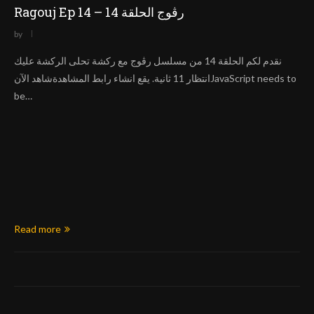
Ragouj Ep 14 – رڨوج الحلقة 14
by
نقدم لكم الحلقة 14 من مسلسل رڨوج مع ركشة تحلى الركشة عليك
انتظار 11 ثانية. يقع انشاء رابط المشاهدةشاهد الآنJavaScript needs to
be…
Read more