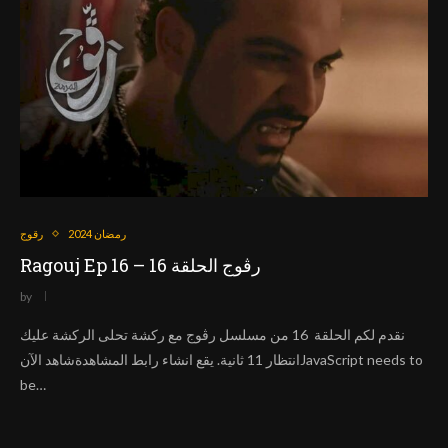
رمضان 2024
رقوج
Ragouj Ep 16 – رڨوج الحلقة 16
by
نقدم لكم الحلقة 16 من مسلسل رڨوج مع ركشة تحلى الركشة عليك
انتظار 11 ثانية. يقع انشاء رابط المشاهدةشاهد الآنJavaScript needs to
be…