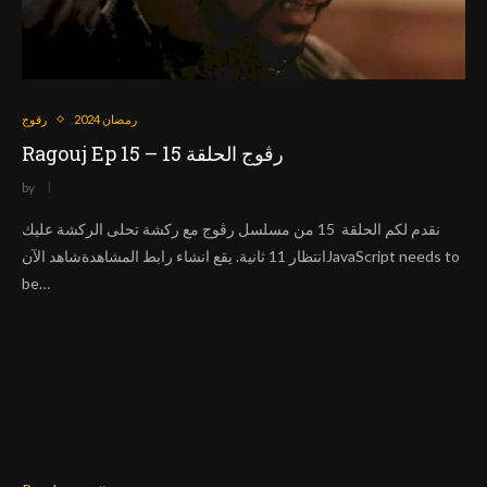
رمضان 2024
رقوج
Ragouj Ep 15 – رڨوج الحلقة 15
by
نقدم لكم الحلقة 15 من مسلسل رڨوج مع ركشة تحلى الركشة عليك
انتظار 11 ثانية. يقع انشاء رابط المشاهدةشاهد الآنJavaScript needs to
be…