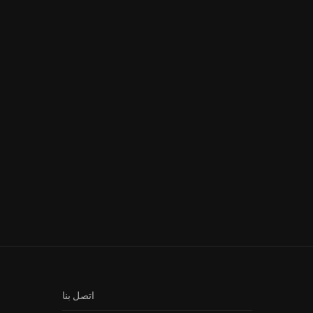
Fallujah s2 Ep 20 – فلّوجة الجزأ
Nhar Ala Amar Ep 5 – نهار على...
الثاني...
اتصل بنا