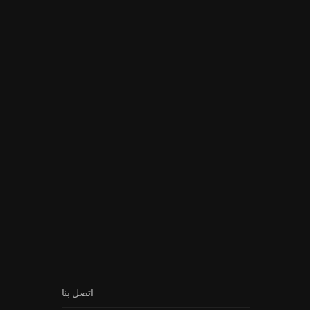
Fallujah s2 Ep 20 – فلّوجة الجزأ
Nhar Ala Amar Ep 5 – نهار على...
الثاني...
اتصل بنا