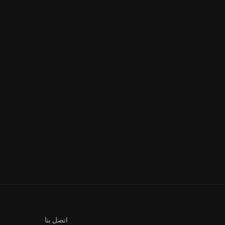
رڨوج الكنز | الحلقة 18
الفتنة | الحلقة 19
اتصل بنا