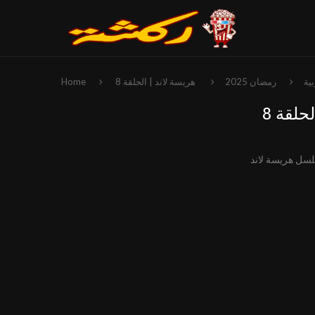
ية
رمضان 2025
هريسة لاند | الحلقة 8
Home
حلقة 8