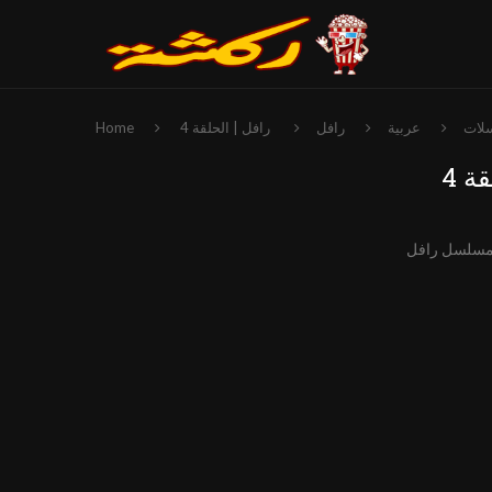
لات
عربية
رافل
رافل | الحلقة 4
Home
ة 4