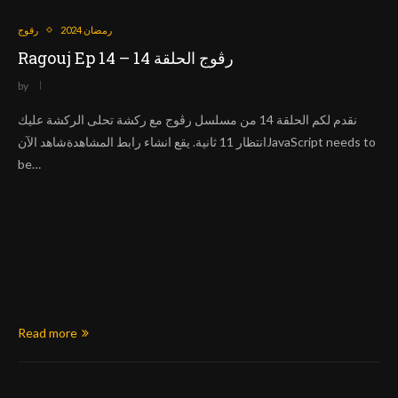
رمضان 2024
رقوج
Ragouj Ep 14 – رڨوج الحلقة 14
by
نقدم لكم الحلقة 14 من مسلسل رڨوج مع ركشة تحلى الركشة عليك
انتظار 11 ثانية. يقع انشاء رابط المشاهدةشاهد الآنJavaScript needs to
be…
Read more