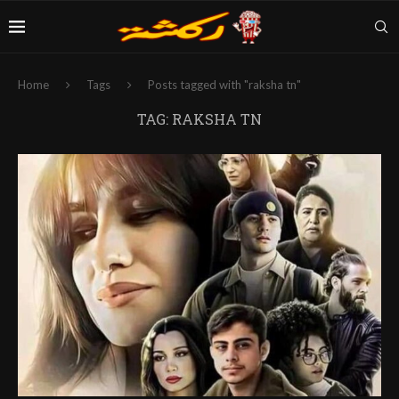
Home
Tags
Posts tagged with "raksha tn"
TAG:
RAKSHA TN