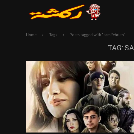
Home
Tags
Posts tagged with "samifehri.tn"
TAG:
SA