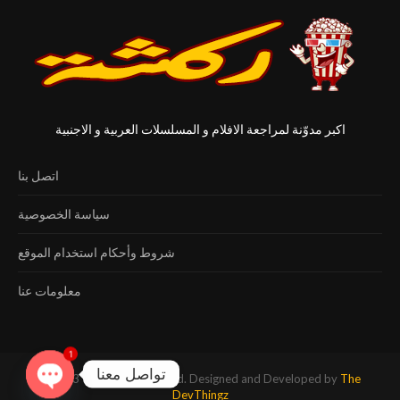
اكبر مدوّنة لمراجعة الافلام و المسلسلات العربية و الاجنبية
اتصل بنا
سياسة الخصوصية
شروط وأحكام استخدام الموقع
معلومات عنا
1
تواصل معنا
@2023 - All Right Reserved. Designed and Developed by
The
OPEN
DevThingz