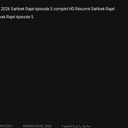
n 2026 Sahbek Rajel épisode 5 complet HD Résumé Sahbek Rajel
ek Rajel épisode 5
صاحبك راجل 2 الحلقة 7
SAHBEK RAJEL 2026
PISODE 7