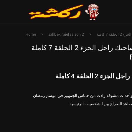
Home
sahbek rajel saison 2
صاحبك راجل الجزء 2 الحلقة 7 كاملة HD | مسلسل رمضان 2026 – Sahbek
وأحداث مشوقة زادت من حماس الجمهور في موسم رمضان