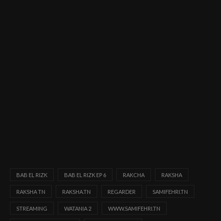
BAB EL RIZK
BAB EL RIZK EP 6
RAKCHA
RAKSHA
RAKSHA TN
RAKSHA.TN
REGARDER
SAMIFEHRI.TN
STREAMING
WATANIA 2
WWW.SAMIFEHRI.TN