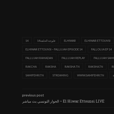
14
14فلوجة الحلقة
ELHIWAR
ELHIWAR ETTOUNSI
ELHIWAR ETTOUNSI – FALLUJAH EPISODE 14
FALLOUJA EP 14
FALLUJAH RAMADAN
FALLUJAH REPLAY
FALLUJAH SAMI
RAKCHA
RAKSHA
RAKSHA TN
RAKSHA.TN
R
SAMIFEHRI.TN
STREAMING
WWW.SAMIFEHRI.TN
previous post
الحوار التونسي بث مباشر – El Hiwar Ettounsi LIVE