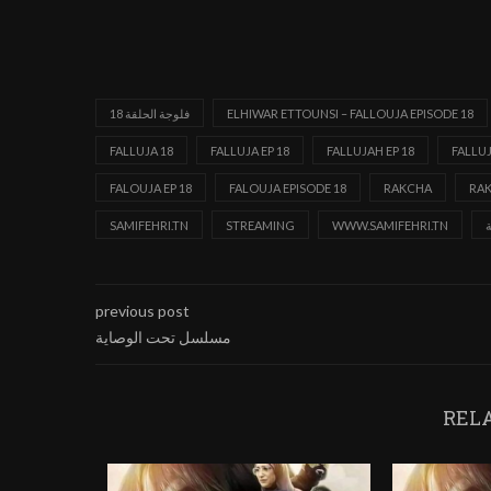
ELHIWAR ETTOUNSI – FALLOUJA EPISODE 18
18 فلوجة الحلقة
FALLUJA 18
FALLUJA EP 18
FALLUJAH EP 18
FALLU
FALOUJA EP 18
FALOUJA EPISODE 18
RAKCHA
RA
SAMIFEHRI.TN
STREAMING
WWW.SAMIFEHRI.TN
previous post
مسلسل تحت الوصاية
REL