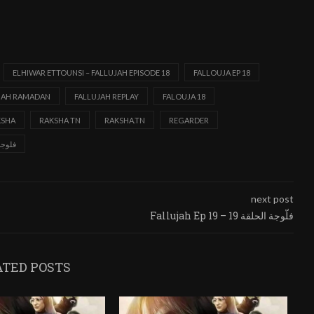
ELHIWAR ETTOUNSI – FALLUJAH EPISODE 18
FALLOUJA EP 18
JAH RAMADAN
FALLUJAH REPLAY
FALOUJA 18
KSHA
RAKSHA TN
RAKSHA.TN
REGARDER
فلوجة
next post
Fallujah Ep 19 – فلّوجة الحلقة 19
ATED POSTS